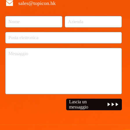
sales@topicon.hk
Lascia un
messaggio