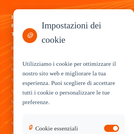
By
By
By
By
Impostazioni dei
Product
Industry
Application
Service
Type
🍪
cookie
Fleet
ELD Tablet
OEM
Rugged
Management
Delivery
Customization
Tablets
Bus &
Driver
White Label
Utilizziamo i cookie per ottimizzare il
Mobile Data
Transit
Tablet
Industrial
nostro sito web e migliorare la tua
Terminal
esperienza. Puoi scegliere di accettare
Transportation
Vehicle
OEM
Vehicle
tutti i cookie o personalizzare le tue
Warehouse
Tracking
Knowledge
preferenze.
Mount
Construction
Tablet
Base
Tablets
Field
Dispatch
Contact
Waterproof
Service
System
Sales
🔒
Cookie essenziali