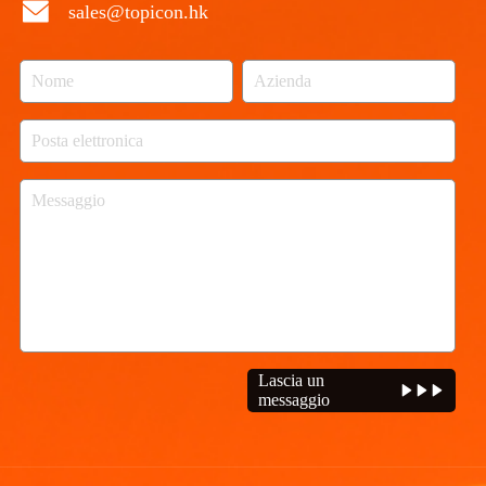
sales@topicon.hk
Lascia un
messaggio