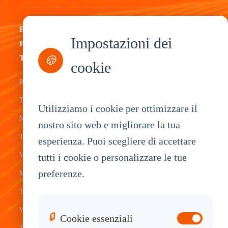
By
By
By
By
Impostazioni dei
Product
Industry
Application
Service
Type
🍪
cookie
Fleet
ELD Tablet
OEM
Rugged
Management
Delivery
Customization
Tablets
Bus &
Driver
White Label
Utilizziamo i cookie per ottimizzare il
Mobile Data
Transit
Tablet
Industrial
nostro sito web e migliorare la tua
Terminal
esperienza. Puoi scegliere di accettare
Transportation
Vehicle
OEM
Vehicle
tutti i cookie o personalizzare le tue
Warehouse
Tracking
Knowledge
preferenze.
Mount
Construction
Tablet
Base
Tablets
Field
Dispatch
Contact
Waterproof
Service
System
Sales
🔒
Cookie essenziali