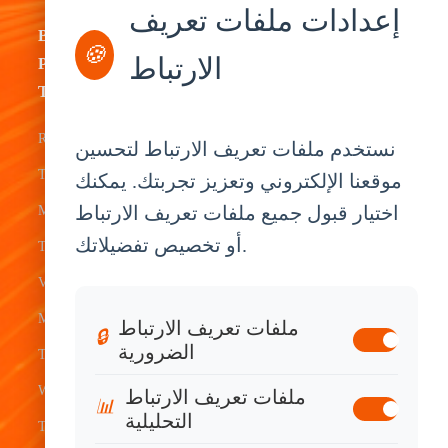
إعدادات ملفات تعريف
By
By
By
By
🍪
الارتباط
Product
Industry
Application
Service
Type
Fleet
ELD Tablet
OEM
Rugged
نستخدم ملفات تعريف الارتباط لتحسين
Management
Delivery
Customization
Tablets
موقعنا الإلكتروني وتعزيز تجربتك. يمكنك
Bus &
Driver
White Label
اختيار قبول جميع ملفات تعريف الارتباط
Mobile Data
Transit
Tablet
Industrial
أو تخصيص تفضيلاتك.
Terminal
Transportation
Vehicle
OEM
Vehicle
Warehouse
Tracking
Knowledge
Mount
ملفات تعريف الارتباط
Construction
Tablet
Base
🔒
الضرورية
Tablets
Field
Dispatch
Contact
Waterproof
ملفات تعريف الارتباط
Service
System
Sales
📊
التحليلية
Tablets
Telematics