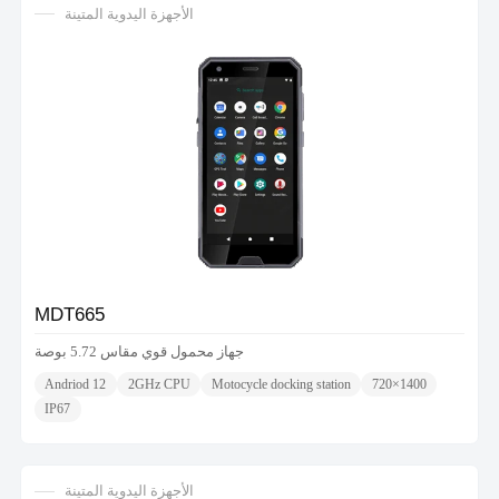
الأجهزة اليدوية المتينة
MDT665
جهاز محمول قوي مقاس 5.72 بوصة
Andriod 12
2GHz CPU
Motocycle docking station
720×1400
IP67
الأجهزة اليدوية المتينة