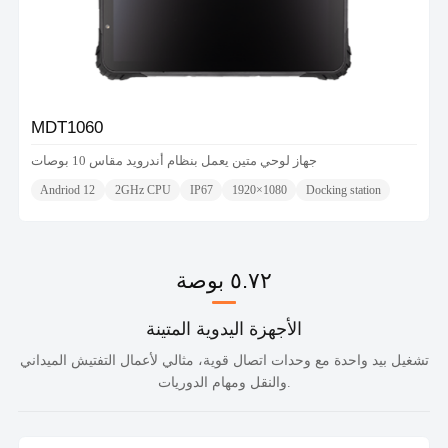
MDT1060
جهاز لوحي متين يعمل بنظام أندرويد مقاس 10 بوصات
Andriod 12
2GHz CPU
IP67
1920×1080
Docking station
٥.٧٢ بوصة
الأجهزة اليدوية المتينة
تشغيل بيد واحدة مع وحدات اتصال قوية، مثالي لأعمال التفتيش الميداني
والنقل ومهام الدوريات.