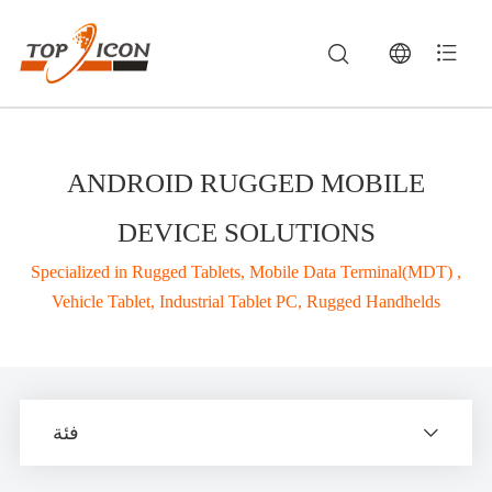
ANDROID RUGGED MOBILE
DEVICE SOLUTIONS
Specialized in Rugged Tablets, Mobile Data Terminal(MDT) ,
Vehicle Tablet, Industrial Tablet PC, Rugged Handhelds
Rugged Vehicle Mount Terminals, Industrial Panel PCs & Handheld Computers— أجهزة الكمبيوتر المقواة وحلول الاتصالات البعيدة | TOPICON
Explore Topicon's complete portfolio of industrial computing solutions, including
vehicle mount terminals
(vehicle mounted terminals), rugged i
فئة