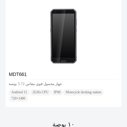
MDT661
جهاز محمول قوي مقاس 5.72 بوصة
Andriod 12
2GHz CPU
IP68
Motocycle docking station
720×1400
١٠ بوصة