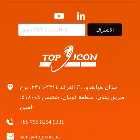
الاشتراك
الغرفة ٢٣١٤-٢٣١٦، برج C، ميدان هوانغدو،
طريق ييتيان، منطقة فوتيان، شنتشن ٥١٨٠٤٨،
الصين
+86 755 8254 9331
sales@topicon.hk