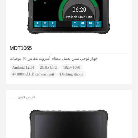
MDT1065
جهاز لوحي متين يعمل بنظام أندرويد مقاس 10 بوصات
Android 12/14
2GHz CPU
1920×1080
4×1080p AHD camera input
Docking station
قرص قوي