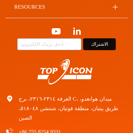
RESOURCES
الاشتراك
الغرفة ٢٣١٤-٢٣١٦، برج C، ميدان هوانغدو،
طريق ييتيان، منطقة فوتيان، شنتشن ٥١٨٠٤٨،
الصين
+86 755 8254 9331