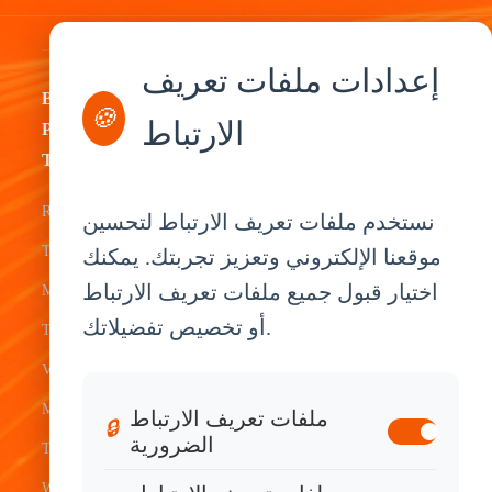
إعدادات ملفات تعريف
By
By
By
By
🍪
الارتباط
Product
Industry
Application
Service
Type
Fleet
ELD Tablet
OEM
Rugged
نستخدم ملفات تعريف الارتباط لتحسين
Management
Delivery
Customization
Tablets
موقعنا الإلكتروني وتعزيز تجربتك. يمكنك
Bus &
Driver
White Label
اختيار قبول جميع ملفات تعريف الارتباط
Mobile Data
Transit
Tablet
Industrial
أو تخصيص تفضيلاتك.
Terminal
Transportation
Vehicle
OEM
Vehicle
Warehouse
Tracking
Knowledge
Mount
ملفات تعريف الارتباط
Construction
Tablet
Base
🔒
الضرورية
Tablets
Field
Dispatch
Contact
Waterproof