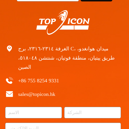
الغرفة ٢٣١٤-٢٣١٦، برج C، ميدان هوانغدو،
طريق ييتيان، منطقة فوتيان، شنتشن ٥١٨٠٤٨،
الصين
+86 755 8254 9331
sales@topicon.hk