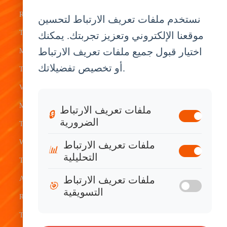
Fleet
ELD Tablet
OEM
Rugged
نستخدم ملفات تعريف الارتباط لتحسين
Management
Delivery
Customization
Tablets
موقعنا الإلكتروني وتعزيز تجربتك. يمكنك
Bus &
Driver
White Label
اختيار قبول جميع ملفات تعريف الارتباط
Mobile Data
Transit
Tablet
Industrial
أو تخصيص تفضيلاتك.
Terminal
Transportation
Vehicle
OEM
Vehicle
Warehouse
Tracking
Knowledge
Mount
ملفات تعريف الارتباط
Construction
Tablet
Base
🔒
الضرورية
Tablets
Field
Dispatch
Contact
Waterproof
ملفات تعريف الارتباط
Service
System
Sales
📊
التحليلية
Tablets
Telematics
ملفات تعريف الارتباط
Android
Device
🎯
التسويقية
Rugged
Tablets