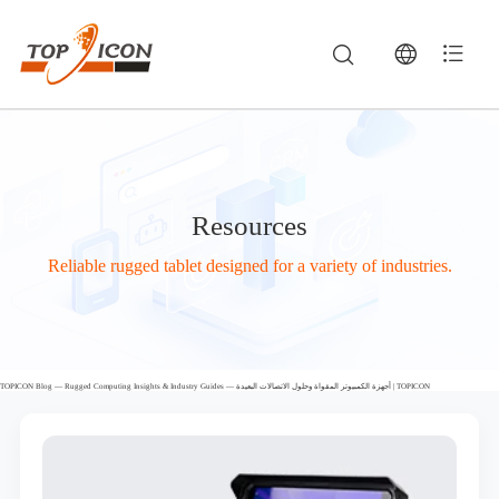
Resources
Reliable rugged tablet designed for a variety of industries.
TOPICON Blog — Rugged Computing Insights & Industry Guides — أجهزة الكمبيوتر المقواة وحلول الاتصالات البعيدة | TOPICON