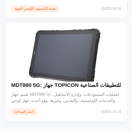
واتصال بيانات عالي السرعة للتطبيقات في المركبات وفي
2025-10-14
تقنية الكمبيوتر اللوحي القوية
الميدان.
صُمم جهاز MDT880 5G لعمليات المستودعات، وإدارة الأساطيل،
والخدمات اللوجستية، والتعدين، وغيرها، وهو أحدث جهاز لوحي
صناعي متين يعمل بنظام أندرويد من TOPICON، مصمم لتلبية
2025-10-14
أخبار الصناعة
الاحتياجات الصناعية المتزايدة. يجمع هذا الجهاز بين المتانة والأداء
العالي والاتصال المتقدم، وهو مصمم للبيئات القاسية مع الحفاظ
على سهولة الحمل والاستخدام.