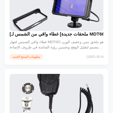
[ملحقات جديدة] غطاء واقي من الشمس لـ MDT665
غطاء واقي الشمس لجهاز MDT665 هو ملحق متين وخفيف الوزن
مصمم لتقليل الوهج وتحسين رؤية الشاشة في ظروف الإضاءة
الخارجية الساطعة. سهل التركيب، يوفر قراءة محسنة ويحمي
2025-10-14
معلومات المنتج الجديد
جهازك اللوحي المتين من أشعة الشمس المباشرة، مما يضمن
أداءً مثاليًا في عمليات الأسطول، والعمليات الميدانية، والعمليات
الصناعية.