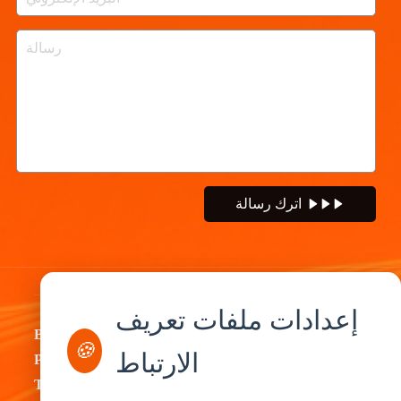
اترك رسالة
إعدادات ملفات تعريف
By
By
By
By
🍪
الارتباط
Product
Industry
Application
Service
Type