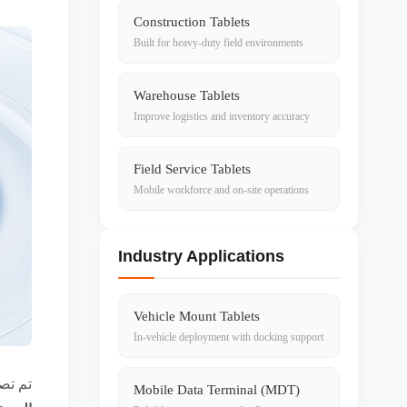
Construction Tablets
Built for heavy-duty field environments
Warehouse Tablets
Improve logistics and inventory accuracy
Field Service Tablets
Mobile workforce and on-site operations
Industry Applications
Vehicle Mount Tablets
In-vehicle deployment with docking support
تم تص
Mobile Data Terminal (MDT)