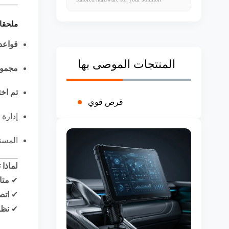
ملحقا
قواعد
المنتجات الموصى بها
مجموع
تم اخت
قرص قوي
إدارة 
المستو
لماذا 
✔
متا
✔
اتصال ح
✔
نظام MDM م