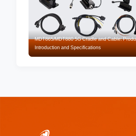
MDT865/MDT880 5G Cradle and Cable: Produ
Introduction and Specifications