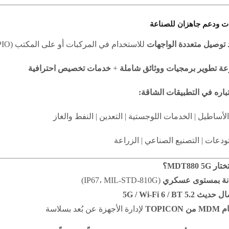
ت ودعم جاهزان للصناعة
 توصيل متعددة الواجهات
للاستخدام في المركبات أو على المكتب (Ethernet، RS232/485، GPIO، وغيرها)
ة تطوير برمجيات ووثائق شاملة
+
خدمات تخصيص احترافية
باره في التطبيقات الشاقة:
الأساطيل | الخدمات اللوجستية | التعدين | النفط والغاز
دعات | التصنيع الصناعي | الزراعة
تختار
MDT880 5G
؟
نة بمستوى عسكري
(IP67، MIL-STD-810G)
ديث 5G / Wi-Fi 6 / BT 5.2
ن TOPICON
لإدارة الأجهزة عن بُعد بسلاسة