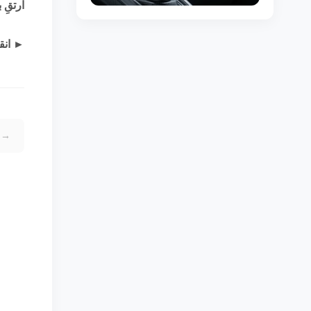
ارتقِ 
► انقر