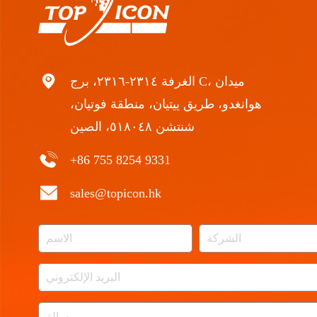
الغرفة ٢٣١٤-٢٣١٦، برج C، ميدان
هوانغدو، طريق ييتيان، منطقة فوتيان،
شنتشن ٥١٨٠٤٨، الصين
+86 755 8254 9331
sales@topicon.hk