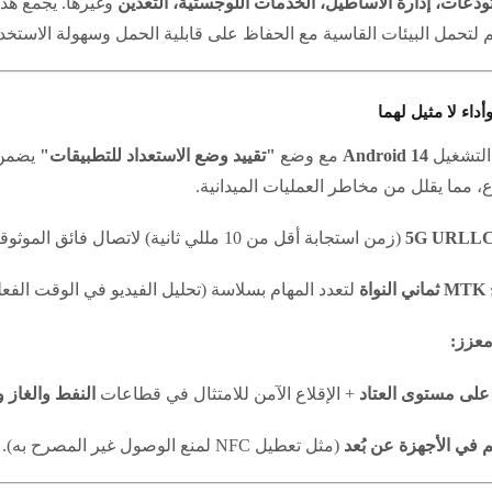
ودعات، إدارة الأساطيل، الخدمات اللوجستية، التعدين
وغيرها. يجمع هذا
لتحمل البيئات القاسية مع الحفاظ على قابلية الحمل وسهولة الاستخدا
وأداء لا مثيل لهما
التشغيل
Android 14
مع وضع
"تقييد وضع الاستعداد للتطبيقات"
، مما يقلل من مخاطر العمليات الميدانية.
(زمن استجابة أقل من 10 مللي ثانية) لاتصال فائق الموثوقية في البيئات المتحركة.
واة
لتعدد المهام بسلاسة (تحليل الفيديو في الوقت الفعل
معزز:
+ الإقلاع الآمن للامتثال في قطاعات
النفط والغاز و
 في الأجهزة عن بُعد
(مثل تعطيل NFC لمنع الوصول غير المصرح به).