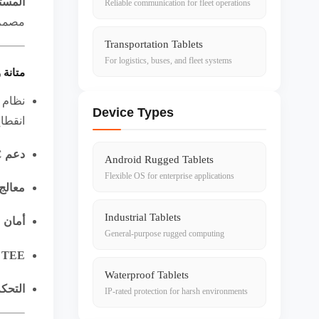
المست
Reliable communication for fleet operations
مصمم 
Transportation Tablets
For logistics, buses, and fleet systems
متانة 
نظام 
Device Types
انقطاع
دعم 5G URLLC
Android Rugged Tablets
Flexible OS for enterprise applications
معالج MTK ثماني الن
Industrial Tablets
أمان 
General-purpose rugged computing
TEE على مستوى العتاد
Waterproof Tablets
التحكم
IP-rated protection for harsh environments