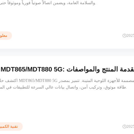
والسلامة العامة، ويضمن اتصالاً صوتياً فورياً وموثوقاً حتى في البيئات الصعبة.
202
معلوم
ل وكابل MDT865/MDT880 5G: مقدمة المنتج والمواصفات
اكتشف حلول حاملات وكابلات 0 5G
طاقة موثوق، وتركيب آمن، واتصال بيانات عالي السرعة للتطبيقات في المركبات وفي الميدان.
202
تقنية الكمبي