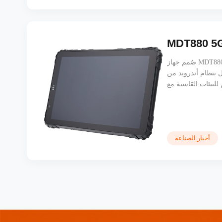
صُمم جهاز MDT880 5G لعمليات المستودعات، وإدارة الأساطيل، والخدمات اللوجستية، والتعدين، وغيرها،
صمم لتلبية الاحتياجات الصناعية
 للبيئات القاسية مع
أخبار الصناعة