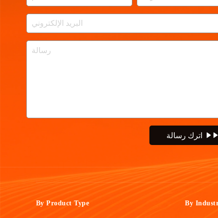
اترك رسالة
By Product Type
By Indust