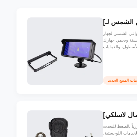
 MDT665 هو ملحق متين وخفيف الوزن مصمم لتقليل الوهج وتحسين رؤية
حسنة ويحمي جهازك
لأسطول، والعمليات
ات المنتج الجديد
صال لاسلكي
 جهازك اللوحي المتين، مما يُمكّن
لخدمات اللوجستية،