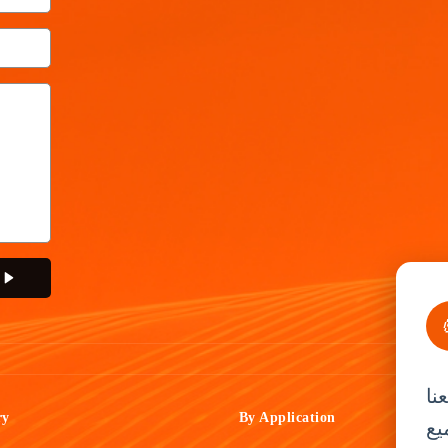
نا
ry
By Application
يع