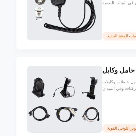
ات المنتج الجديد
MDT865/MDT88 المصممة للأجهزة اللوحية المتينة. تتميز بمصدر
وتر اللوحي القوية