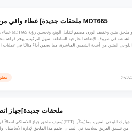
[ملحقات جديدة] غطاء واقي من الشمس لـ MDT665
غطاء واقي الشمس لجهاز
الشاشة في ظروف الإضاءة الخارجية الساطعة. سهل التركيب، يوفر قراءة م
اللوحي المتين من أشعة الشمس المباشرة، مما يضمن أداءً مثاليًا في عمليات ا
الميدانية، والعمليات الصناعية.
202
معلوم
[ملحقات جديدة]جهاز ات
يُضيف ملحق جهاز اللاسلكي اتصالاً فورياً بالضغط للتحدث (PTT) إلى
من تنسيق الفريق بسلاسة في الميدان. صُمم هذا الملحق لإدارة الأساطيل، وا