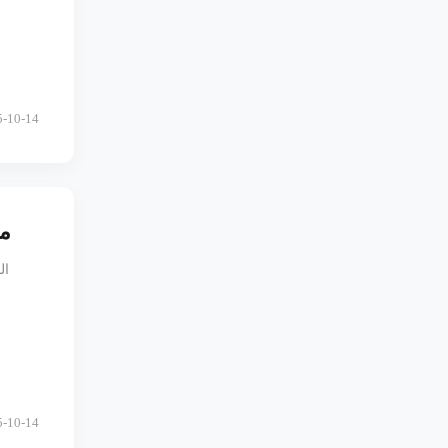
5-10-14
حام
5-10-14