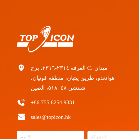
الغرفة ٢٣١٤-٢٣١٦، برج C، ميدان
هوانغدو، طريق ييتيان، منطقة فوتيان،
شنتشن ٥١٨٠٤٨، الصين
+86 755 8254 9331
sales@topicon.hk