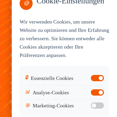
Cookie-Einstellungen
Fleet
ELD Tablet
OEM
🍪
Rugged
Management
Delivery
Customization
Tablets
Bus &
Driver
White Label
Wir verwenden Cookies, um unsere
Mobile Data
Transit
Tablet
Industrial
Website zu optimieren und Ihre Erfahrung
Terminal
zu verbessern. Sie können entweder alle
Transportation
Vehicle
OEM
Vehicle
Cookies akzeptieren oder Ihre
Warehouse
Tracking
Knowledge
Präferenzen anpassen.
Mount
Construction
Tablet
Base
Tablets
Field
Dispatch
Contact
Waterproof
Service
System
Sales
🔒
Essenzielle Cookies
Tablets
Telematics
📊
Analyse-Cookies
Android
Device
Rugged
🎯
Marketing-Cookies
Tablets