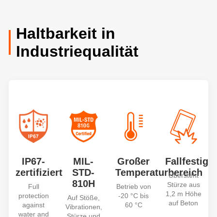
Haltbarkeit in
Industriequalität
IP67-
MIL-
Großer
Fallfestigke
zertifiziert
STD-
Temperaturbereich
Übersteht
810H
Stürze aus
Full
Betrieb von
1,2 m Höhe
protection
-20 °C bis
Auf Stöße,
auf Beton
against
60 °C
Vibrationen,
water and
Stürze und