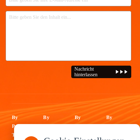
Nachricht
hinterlassen
By
By
By
By
Product
Industry
Application
Service
Type