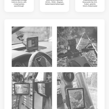
Halterungsmontage
Multi-Mount-Optionen
Kabelanpassung
Vehicle docks with
VESA-, RAM-, Magnet-,
Wasserdichte E/A-
charging/data
Gabelstaplerhalterungen
Kabel, geteilte
passthrough
Strom-/Datenkabel