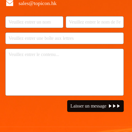
sales@topicon.hk
Laisser un message