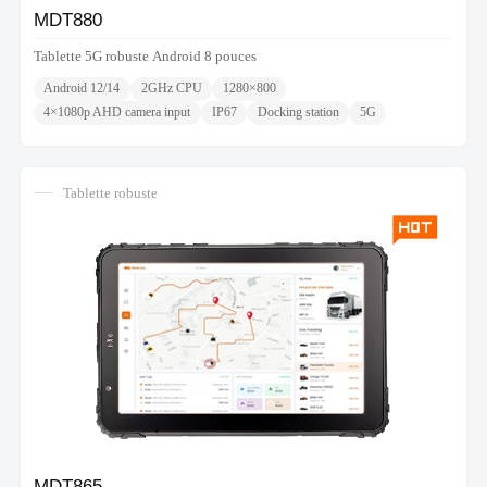
MDT880
Tablette 5G robuste Android 8 pouces
Android 12/14
2GHz CPU
1280×800
4×1080p AHD camera input
IP67
Docking station
5G
Tablette robuste
MDT865