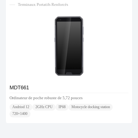
Terminaux Portatifs Renforcés
MDT661
Ordinateur de poche robuste de 5,72 pouces
Andriod 12
2GHz CPU
IP68
Motocycle docking station
720×1400