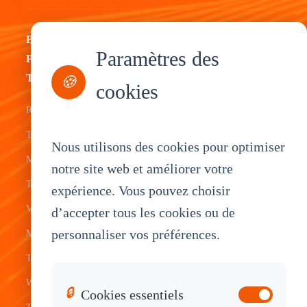
By
By
By
By
Paramètres des
Product
Industry
Application
Service
Type
🍪
cookies
Fleet
ELD Tablet
OEM
Rugged
Management
Delivery
Customization
Tablets
Bus &
Driver
White Label
Nous utilisons des cookies pour optimiser
Mobile Data
Transit
Tablet
Industrial
notre site web et améliorer votre
Terminal
expérience. Vous pouvez choisir
Transportation
Vehicle
OEM
Vehicle
d’accepter tous les cookies ou de
Warehouse
Tracking
Knowledge
personnaliser vos préférences.
Mount
Construction
Tablet
Base
Tablets
Field
Dispatch
Contact
Waterproof
Service
System
Sales
🔒
Cookies essentiels