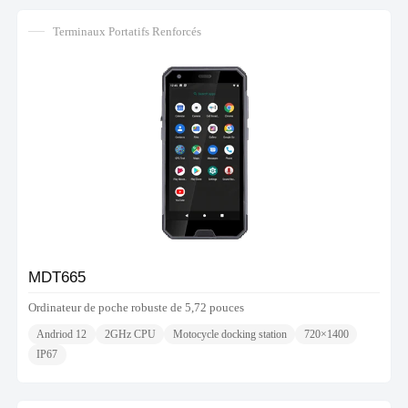
Terminaux Portatifs Renforcés
MDT665
Ordinateur de poche robuste de 5,72 pouces
Andriod 12
2GHz CPU
Motocycle docking station
720×1400
IP67