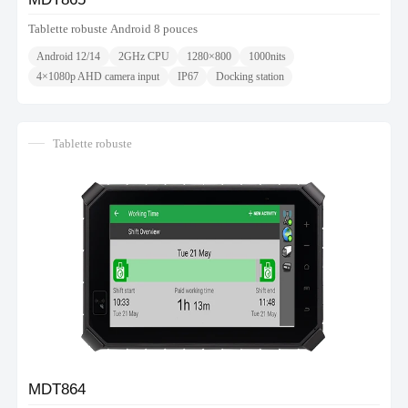
Tablette robuste Android 8 pouces
Android 12/14
2GHz CPU
1280×800
1000nits
4×1080p AHD camera input
IP67
Docking station
Tablette robuste
MDT864