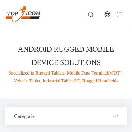
ANDROID RUGGED MOBILE
DEVICE SOLUTIONS
Specialized in Rugged Tablets, Mobile Data Terminal(MDT) ,
Vehicle Tablet, Industrial Tablet PC, Rugged Handhelds
Rugged Vehicle Mount Terminals, Industrial Panel PCs & Handheld Computers— Informatique Embarquée & Solutions Télématiques | TOPICON
Explore Topicon's complete portfolio of industrial computing solutions, including
vehicle mount terminals
(vehicle mounted terminals), rugged i
Catégorie