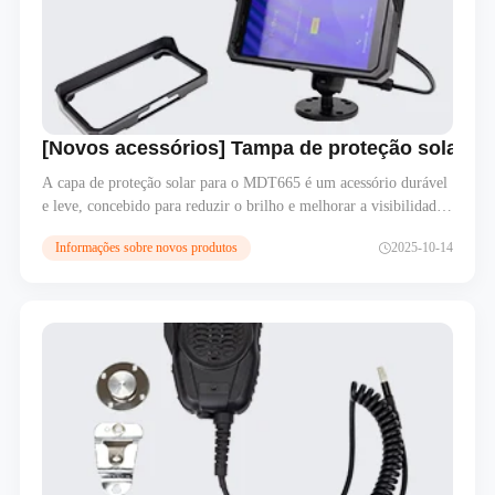
[Novos acessórios] Tampa de proteção solar p
A capa de proteção solar para o MDT665 é um acessório durável
e leve, concebido para reduzir o brilho e melhorar a visibilidade
do ecrã em ambientes exteriores com muita luz. Fácil de instalar,
Informações sobre novos produtos
2025-10-14
proporciona uma melhor legibilidade e protege o seu tablet
robusto da luz solar direta, garantindo um desempenho ideal em
operações de frota, de campo e industriais.