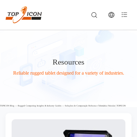
Resources
Reliable rugged tablet designed for a variety of industries.
TOPICON Blog — Rugged Computing Insights & Industry Guides — Soluções de Computação Robusta e Telemática Veicular | TOPICON