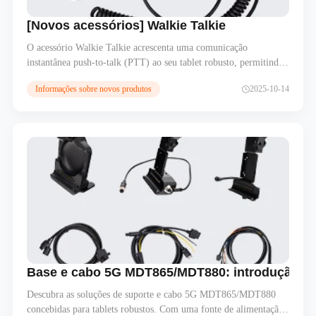
[Novos acessórios] Walkie Talkie
O acessório Walkie Talkie acrescenta uma comunicação
instantânea push-to-talk (PTT) ao seu tablet robusto, permitindo
uma coordenação perfeita da equipa no terreno. Concebido para a
Informações sobre novos produtos
2025-10-14
gestão de frotas, logística e segurança pública, garante uma
comunicação de voz fiável em tempo real, mesmo em ambientes
desafiantes.
Base e cabo 5G MDT865/MDT880: introdução e 
Descubra as soluções de suporte e cabo 5G MDT865/MDT880
concebidas para tablets robustos. Com uma fonte de alimentação