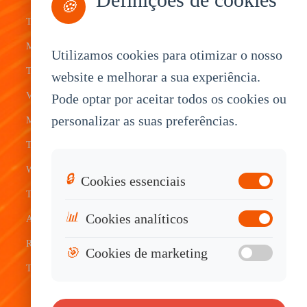
Management
Delivery
Customization
🍪
Tablets
Bus &
Driver
White Label
Mobile Data
Transit
Tablet
Industrial
Utilizamos cookies para otimizar o nosso
Terminal
website e melhorar a sua experiência.
Transportation
Vehicle
OEM
Vehicle
Pode optar por aceitar todos os cookies ou
Warehouse
Tracking
Knowledge
personalizar as suas preferências.
Mount
Construction
Tablet
Base
Tablets
Field
Dispatch
Contact
Waterproof
Service
System
Sales
🔒
Cookies essenciais
Tablets
Telematics
📊
Cookies analíticos
Android
Device
Rugged
🎯
Cookies de marketing
Tablets