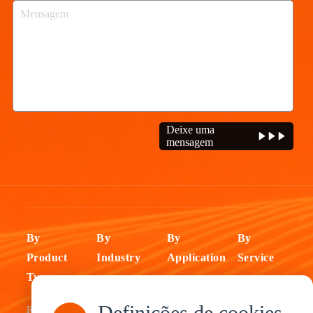
Deixe uma
mensagem
By
By
By
By
Product
Industry
Application
Service
Type
Fleet
ELD Tablet
OEM
Definições de cookies
Rugged