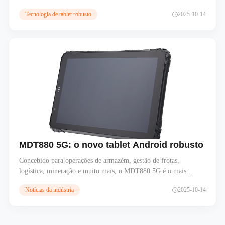
fiável, montagem segura e conectividade de dados de alta
Tecnologia de tablet robusto
2025-10-14
velocidade para aplicações em veículos e no terreno.
MDT880 5G: o novo tablet Android robusto de 8
Concebido para operações de armazém, gestão de frotas,
logística, mineração e muito mais, o MDT880 5G é o mais
recente tablet Android industrial robusto da TOPICON,
Notícias da indústria
2025-10-14
desenvolvido para satisfazer as crescentes exigências industriais.
Combinando durabilidade, alto desempenho e conectividade
avançada, este dispositivo foi concebido para ambientes
extremos, mantendo a portabilidade e a usabilidade.