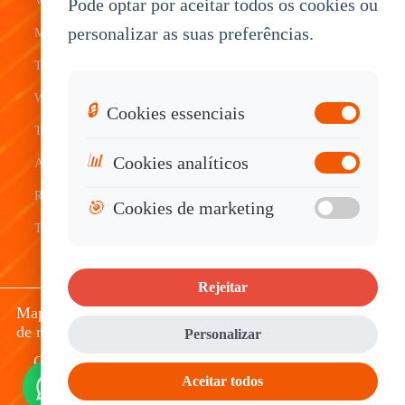
Vehicle
Pode optar por aceitar todos os cookies ou
Warehouse
Tracking
Knowledge
personalizar as suas preferências.
Mount
Construction
Tablet
Base
Tablets
Field
Dispatch
Contact
Waterproof
Service
System
Sales
🔒
Cookies essenciais
Tablets
Telematics
📊
Cookies analíticos
Android
Device
Rugged
🎯
Cookies de marketing
Tablets
Rejeitar
Mapa do site
|
Política de Privacidade
|
Disclaimer
de responsabilidade
Personalizar
Copyright © 2010 - 2026 Topicon HK Limited. All
rights reserved.
Aceitar todos