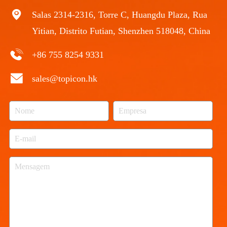
Salas 2314-2316, Torre C, Huangdu Plaza, Rua
Yitian, Distrito Futian, Shenzhen 518048, China
+86 755 8254 9331
sales@topicon.hk