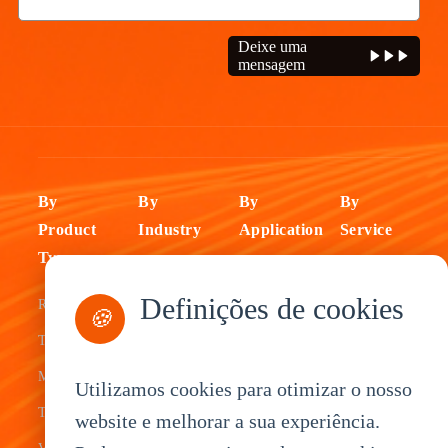
Deixe uma
mensagem
By
By
By
By
Product
Industry
Application
Service
Type
Fleet
ELD Tablet
OEM
Definições de cookies
Rugged
Management
Delivery
Customization
🍪
Tablets
Bus &
Driver
White Label
Mobile Data
Transit
Tablet
Industrial
Utilizamos cookies para otimizar o nosso
Terminal
website e melhorar a sua experiência.
Transportation
Vehicle
OEM