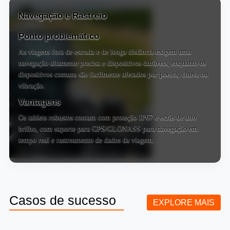
Navegação e Rastreio
Ponto problemático
As viagens fora de estrada e de longa distância exigem uma
navegação altamente precisa e dispositivos duráveis, enquanto os
dispositivos comuns são facilmente afetados por poeira, chuva ou
vibração.
Vantagens
Os tablets robustos contam com proteção IP67 e ecrãs de alto
brilho, com suporte para GPS/GLONASS para navegação em
tempo real e rastreamento de dados da viagem.
Casos de sucesso
EXPLORE MAIS