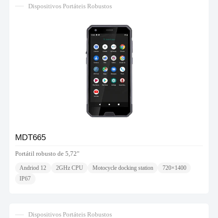
Dispositivos Portáteis Robustos
MDT665
Portátil robusto de 5,72"
Andriod 12
2GHz CPU
Motocycle docking station
720×1400
IP67
Dispositivos Portáteis Robustos