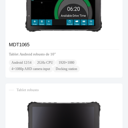
MDT1065
Tablet Android robusto de 10"
Android 12/14
2GHz CPU
1920×1080
4×1080p AHD camera input
Docking station
Tablet robusto