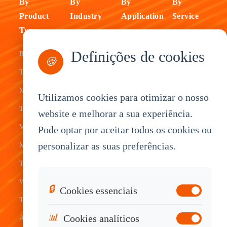
By
By
By
By
Product
Industry
Application
Service
Type
Fleet
ELD Tablet
OEM
Definições de cookies
Rugged
Management
Delivery
Customization
🍪
Tablets
Bus &
Driver
White Label
Mobile Data
Transit
Tablet
Industrial
Utilizamos cookies para otimizar o nosso
Terminal
website e melhorar a sua experiência.
Transportation
Vehicle
OEM
Vehicle
Pode optar por aceitar todos os cookies ou
Warehouse
Tracking
Knowledge
personalizar as suas preferências.
Mount
Construction
Tablet
Base
Tablets
Field
Dispatch
Contact
Waterproof
Service
System
Sales
🔒
Cookies essenciais
Tablets
Telematics
📊
Cookies analíticos
Android
Device