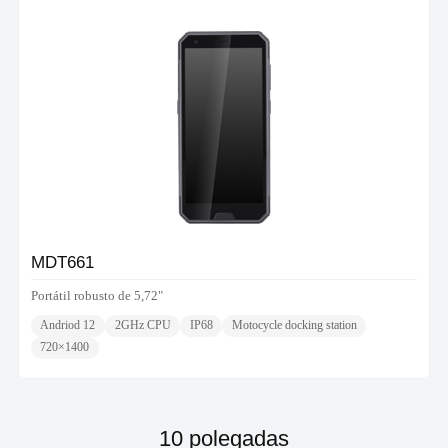
MDT661
Portátil robusto de 5,72"
Andriod 12
2GHz CPU
IP68
Motocycle docking station
720×1400
10 polegadas