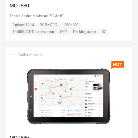
MDT880
Tablet Android robusto 5G de 8"
Android 12/14
2GHz CPU
1280×800
4×1080p AHD camera input
IP67
Docking station
5G
Tablet robusto
MDT865