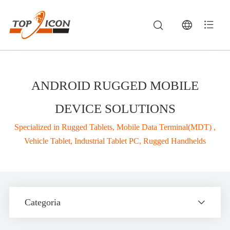
ANDROID RUGGED MOBILE
DEVICE SOLUTIONS
Specialized in Rugged Tablets, Mobile Data Terminal(MDT) ,
Vehicle Tablet, Industrial Tablet PC, Rugged Handhelds
Rugged Vehicle Mount Terminals, Industrial Panel PCs & Handheld Computers— Soluções de Computação Robusta e Telemática Veicular | TOP
Explore Topicon's complete portfolio of industrial computing solutions, including
vehicle mount terminals
(vehicle mounted terminals), rugged i
Categoria