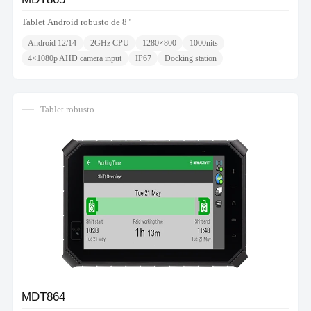
Tablet Android robusto de 8"
Android 12/14
2GHz CPU
1280×800
1000nits
4×1080p AHD camera input
IP67
Docking station
Tablet robusto
MDT864