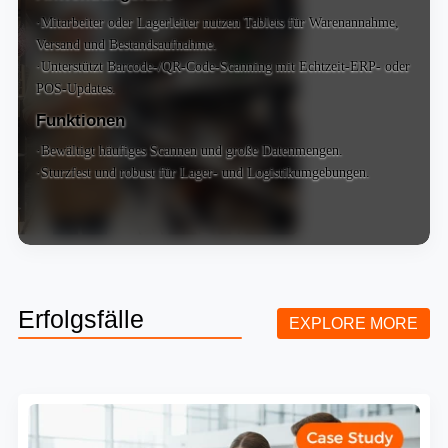
·Mitarbeiter oder Lagerleiter nutzen Tablets für Warenannahme,
Versand und Bestandsaufnahme.
·Unterstützt Barcode-/QR-Code-Scanning mit Echtzeit-ERP- oder
POS-Updates.
Funktionen
·Bewältigt häufiges Scannen und große Datenmengen.
·Sturzfest und robust für Lager- und Logistikumgebungen.
Erfolgsfälle
EXPLORE MORE