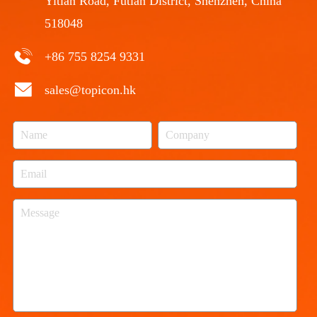
Yitian Road, Futian District, Shenzhen, China
518048
+86 755 8254 9331
sales@topicon.hk