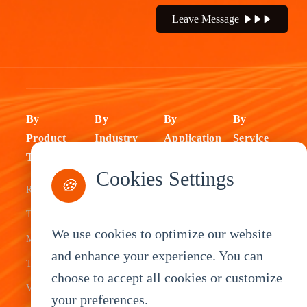
Leave Message
By
By
By
By
Product
Industry
Application
Service
Type
Fleet
ELD Tablet
OEM
Cookies Settings
🍪
Rugged
Management
Delivery
Customization
Tablets
Bus &
Driver
White Label
We use cookies to optimize our website
Mobile Data
Transit
Tablet
Industrial
and enhance your experience. You can
Terminal
Transportation
Vehicle
OEM
choose to accept all cookies or customize
Vehicle
Warehouse
Tracking
Knowledge
your preferences.