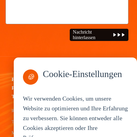
Nachricht
hinterlassen
Cookie-Einstellungen
🍪
By
By
By
By
Product
Industry
Application
Service
Type
Wir verwenden Cookies, um unsere
Fleet
ELD Tablet
OEM
Website zu optimieren und Ihre Erfahrung
Rugged
Management
Delivery
Customization
zu verbessern. Sie können entweder alle
Tablets
Bus &
Driver
White Label
Cookies akzeptieren oder Ihre
Mobile Data
Transit
Tablet
Industrial