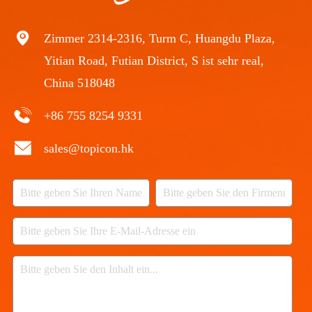
Zimmer 2314-2316, Turm C, Huangdu Plaza,
Yitian Road, Futian District, S ist sehr real,
China 518048
+86 755 8254 9331
sales@topicon.hk