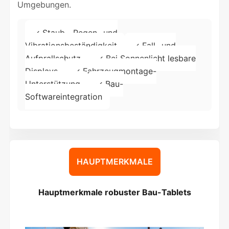
Umgebungen.
✓ Staub-, Regen- und
Vibrationsbeständigkeit
✓ Fall- und
Aufprallschutz
✓ Bei Sonnenlicht lesbare
Displays
✓ Fahrzeugmontage-
Unterstützung
✓ Bau-
Softwareintegration
HAUPTMERKMALE
Hauptmerkmale robuster Bau-Tablets